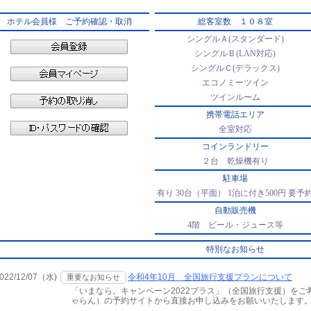
ホテル会員様 ご予約確認・取消
総客室数 １０８室
シングルＡ(スタンダード)
シングルＢ(LAN対応)
シングルＣ(デラックス)
エコノミーツイン
ツインルーム
携帯電話エリア
全室対応
コインランドリー
２台 乾燥機有り
駐車場
有り 30台（平面） 1泊に付き500円 要予
自動販売機
4階 ビール・ジュース等
特別なお知らせ
022/12/07（水)
令和4年10月 全国旅行支援プランについて
重要なお知らせ
「いまなら。キャンペーン2022プラス」（全国旅行支援）をご
ゃらん）の予約サイトから直接お申し込みをお願いいたします